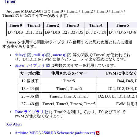
Timer
Arduino MEGA2560 には Timer0 / Timer1 / Timer2 / Timer3 / Timer4 /
Timer5 の 6 つのタイマーがあります。
Timer0
Timer1
Timer2
Timer3
Timer4
Timer5
D4 / D13
D11 / D12
D9 / D10
D2 / D3 / D5
D6 / D7 / D8
D44 / D45 / D46
Timer を使用する関数やライブラリを使用すると思わぬ落とし穴に遭遇
する事があります。
delay()
,
millis()
,
micros()
等の関数で Timer0 が使われてお
り、D4, D13 を PWM に使うとデューティ比が高めになります。
Servo ライブラリ
は複数のタイマーを利用しています。
サーボの数
使用されるタイマー
PWM に使えな
12 個以下
Timer5
D44, D45, 
13～24 個
Timer1, Timer5
D11, D12, D44, 
25～36 個
Timer1, Timer3, Timer5
D2, D3, D5, D11, D12,
37～48 個
Timer1, Timer3, Timer4, Timer5
PWM 利用
Tone ライブラリ
は Timer2 を利用しており、D9 及び D10 で
PWM が使えなくなります。
See Also:
Arduino MEGA 2560 R3 Schematic (arduino.cc)