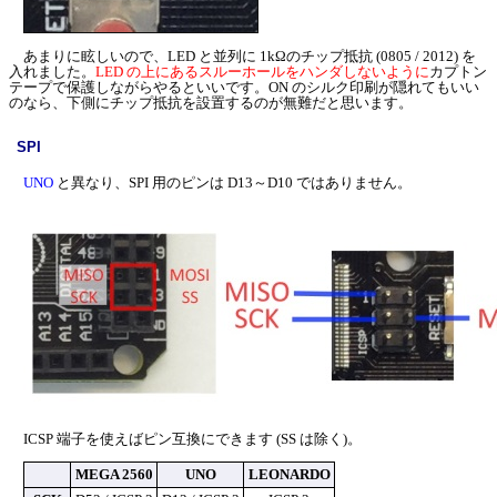
あまりに眩しいので、LED と並列に 1kΩのチップ抵抗 (0805 / 2012) を
入れました。
LED の上にあるスルーホールをハンダしないように
カプトン
テープで保護しながらやるといいです。ON のシルク印刷が隠れてもいい
のなら、下側にチップ抵抗を設置するのが無難だと思います。
SPI
UNO
と異なり、SPI 用のピンは D13～D10 ではありません。
ICSP 端子を使えばピン互換にできます (SS は除く)。
MEGA 2560
UNO
LEONARDO