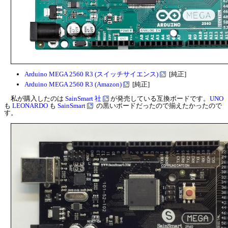
Arduino MEGA 2560 R3 (スイッチサイエンス)
[純正]
Arduino MEGA 2560 R3 (Amazon)
[純正]
私が購入したのは
SainSmart 社
が発売している互換ボードです。
UNO
も
LEONARDO
も
SainSmart
の黒いボードだったので揃えたかったので
す。