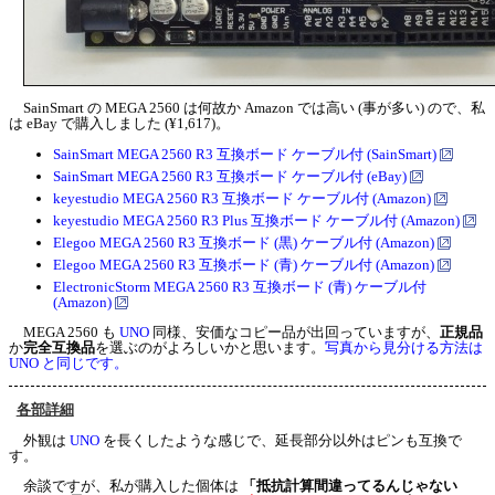
SainSmart の MEGA 2560 は何故か Amazon では高い (事が多い) ので、私
は eBay で購入しました (¥1,617)。
SainSmart MEGA 2560 R3 互換ボード ケーブル付 (SainSmart)
SainSmart MEGA 2560 R3 互換ボード ケーブル付 (eBay)
keyestudio MEGA 2560 R3 互換ボード ケーブル付 (Amazon)
keyestudio MEGA 2560 R3 Plus 互換ボード ケーブル付 (Amazon)
Elegoo MEGA 2560 R3 互換ボード (黒) ケーブル付 (Amazon)
Elegoo MEGA 2560 R3 互換ボード (青) ケーブル付 (Amazon)
ElectronicStorm MEGA 2560 R3 互換ボード (青) ケーブル付
(Amazon)
MEGA 2560 も
UNO
同様、安価なコピー品が出回っていますが、
正規品
か
完全互換品
を選ぶのがよろしいかと思います。
写真から見分ける方法は
UNO と同じです。
各部詳細
外観は
UNO
を長くしたような感じで、延長部分以外はピンも互換で
す。
余談ですが、私が購入した個体は
「抵抗計算間違ってるんじゃない