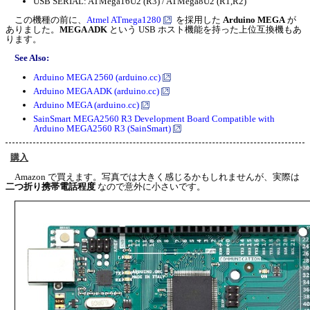
USB SERIAL: ATMega16U2 (R3) / ATMega8U2 (R1,R2)
この機種の前に、
Atmel ATmega1280
を採用した
Arduino MEGA
が
ありました。
MEGA ADK
という USB ホスト機能を持った上位互換機もあ
ります。
See Also:
Arduino MEGA 2560 (arduino.cc)
Arduino MEGA ADK (arduino.cc)
Arduino MEGA (arduino.cc)
SainSmart MEGA2560 R3 Development Board Compatible with
Arduino MEGA2560 R3 (SainSmart)
購入
Amazon で買えます。写真では大きく感じるかもしれませんが、実際は
二つ折り携帯電話程度
なので意外に小さいです。