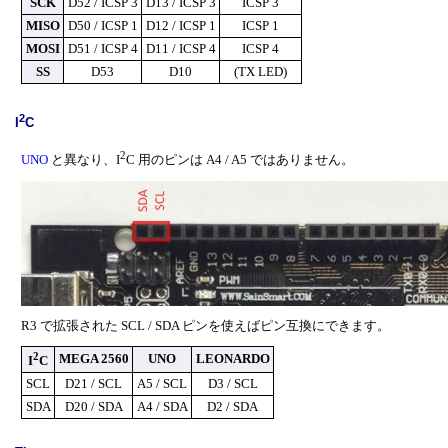
SCK
D52 / ICSP 3
D13 / ICSP 3
ICSP 3
MISO
D50 / ICSP 1
D12 / ICSP 1
ICSP 1
MOSI
D51 / ICSP 4
D11 / ICSP 4
ICSP 4
SS
D53
D10
(TX LED)
2
I
C
2
UNO
と異なり、I
C 用のピンは A4 / A5 ではありません。
R3 で拡張された SCL / SDA ピンを使えばピン互換にできます。
2
MEGA 2560
UNO
LEONARDO
I
C
SCL
D21 / SCL
A5 / SCL
D3 / SCL
SDA
D20 / SDA
A4 / SDA
D2 / SDA