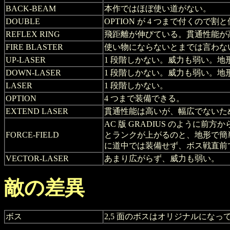
BACK-BEAM
本作ではほぼ使い道がない。
DOUBLE
OPTION が 4 つまで付くので
REFLEX RING
飛距離が伸びている。貫通性能が
FIRE BLASTER
使い物にならないとまでは言わな
UP-LASER
1 段階しかない。威力も弱い。
DOWN-LASER
1 段階しかない。威力も弱い。
LASER
1 段階しかない。
OPTION
4 つまで装備できる。
EXTEND LASER
貫通性能は高いが、幅広でないた
AC 版 GRADIUS のように前
FORCE-FIELD
とランクが上がるのと、地形で簡単
に道中では装備せず、ボス戦直前
VECTOR-LASER
あまり広がらず、威力も弱い。
敵の差異
ボス
2,5 面のボスはオリジナルにな