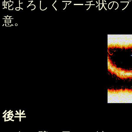
蛇よろしくアーチ状のプ
意。
後半