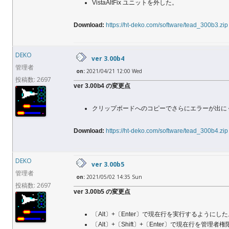
VistaAltFix ユニットを外した。
Download:
https://ht-deko.com/software/tead_300b3.zip
DEKO
ver 3.00b4
管理者
on:
2021/04/21 12:00 Wed
投稿数: 2697
ver 3.00b4 の変更点
クリップボードへのコピーでさらにエラーが出に
Download:
https://ht-deko.com/software/tead_300b4.zip
DEKO
ver 3.00b5
管理者
on:
2021/05/02 14:35 Sun
投稿数: 2697
ver 3.00b5 の変更点
〔Alt〕+〔Enter〕で現在行を実行するようにし
〔Alt〕+〔Shift〕+〔Enter〕で現在行を管