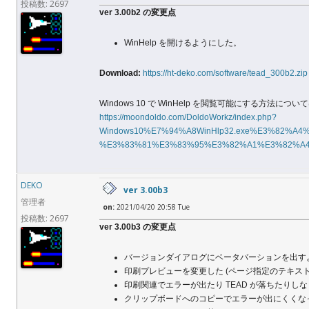
投稿数: 2697
ver 3.00b2 の変更点
WinHelp を開けるようにした。
Download:
https://ht-deko.com/software/tead_300b2.zip
Windows 10 で WinHelp を閲覧可能にする方
https://moondoldo.com/DoldoWorkz/index.php?
Windows10%E7%94%A8WinHlp32.exe%E3%82%
%E3%83%81%E3%83%95%E3%82%A1%E3%82%A
DEKO
ver 3.00b3
管理者
on:
2021/04/20 20:58 Tue
投稿数: 2697
ver 3.00b3 の変更点
バージョンダイアログにベータバーションを出す
印刷プレビューを変更した (ページ指定のテキス
印刷関連でエラーが出たり TEAD が落ちたりし
クリップボードへのコピーでエラーが出にくくな