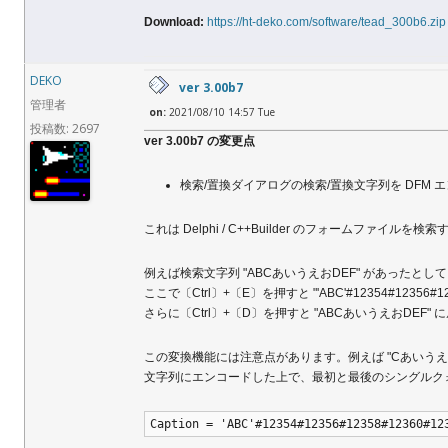
Download:
https://ht-deko.com/software/tead_300b6.zip
DEKO
ver 3.00b7
管理者
on:
2021/08/10 14:57 Tue
投稿数: 2697
ver 3.00b7 の変更点
検索/置換ダイアログの検索/置換文字列を DFM
これは Delphi / C++Builder のフォームファイル
例えば検索文字列 "ABCあいうえおDEF" があったとし
ここで〔Ctrl〕+〔E〕を押すと "'ABC'#12354#12356#1
さらに〔Ctrl〕+〔D〕を押すと "ABCあいうえおDEF" に
この変換機能には注意点があります。例えば "CあいうえおD" とい
文字列にエンコードした上で、最初と最後のシングルク
Caption = 'ABC'#12354#12356#12358#12360#12