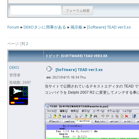
Forum
»
DEKOタンに用事がある
»
掲示板
»
[Software] TEAD ver3.xx
ページ: [
1
]
2
トピック: [SOFTWARE] TEAD VER3.XX
DEKO
[Software] TEAD ver3.xx
管理者
on:
2021/04/15 18:34 Thu
投稿数: 2697
当サイトで公開されているテキストエディタの TEAD 
コンパイラを Delphi 2007 R2 に変更してメンテする