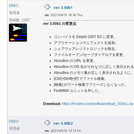
DEKO
ver 3.00b1
管理者
on:
2021/04/15 18:36 Thu
投稿数: 2697
ver 3.00b1 の変更点
コンパイラを Delphi 2007 R2 に変更。
アプリケーションマニフェストを追加。
シェアウェアレジストロジックを除去。
ファイルオープン/セーブダイアログを変更。
AbouBox の URL を変更。
AbouBox の OS 名がそれなりに正しく表示され
AbouBox のメモリ量が正しく表示されるように
[Ctrl]+[Shift]+[F] でファイル検索。
[検索] のワード検索でフリーズしなくなった。
FastMM4 ユニットを外した。
Download:
https://ht-deko.com/software/tead_300b1.zip
DEKO
ver 3.00b2
管理者
on:
2021/04/16 13:12 Fri