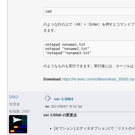
cmd
のような行の上で〔Alt〕+〔Enter〕を押すとコマンドプ
きます。
notepad noname1.txt
notepad "noname2.txt"
"notepad""noname3.txt"
のようなものも実行できます。実行後には、カーソルは (
Download:
https://ht-deko.com/software/tead_300b5.zip
DEKO
ver 3.00b6
管理者
on:
2021/08/07 16:52 Sat
投稿数: 2697
ver 3.00b6 の変更点
[オプション | エディタオプション] で「リスト