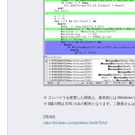
※ コンパイラを変更した関係上、基本的には Windows 
※ β版の間は EXE のみの配布となります。ご新規さん
[TEAD]
https://ht-deko.com/junkbox.html#TEAD