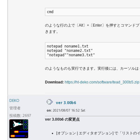
cmd
のような行の上で〔Alt〕+〔Enter〕を押すとコマンドプ
きます。
notepad noname1.txt
notepad "noname2.txt"
"notepad""noname3.txt"
のようなものも実行できます。実行後には、カーソルは (
Download:
https://ht-deko.com/software/tead_300b5.zip
DEKO
ver 3.00b6
管理者
on:
2021/08/07 16:52 Sat
投稿数: 2697
ver 3.00b6 の変更点
[オプション | エディタオプション] で「リスト