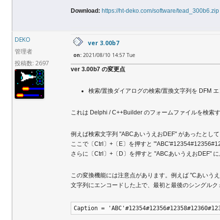
Download:
https://ht-deko.com/software/tead_300b6.zip
DEKO
ver 3.00b7
管理者
on:
2021/08/10 14:57 Tue
投稿数: 2697
ver 3.00b7 の変更点
検索/置換ダイアログの検索/置換文字列を DFM
これは Delphi / C++Builder のフォームファイル
例えば検索文字列 "ABCあいうえおDEF" があったとし
ここで〔Ctrl〕+〔E〕を押すと "'ABC'#12354#12356#1
さらに〔Ctrl〕+〔D〕を押すと "ABCあいうえおDEF" に
この変換機能には注意点があります。例えば "CあいうえおD" とい
文字列にエンコードした上で、最初と最後のシングルク
Caption = 'ABC'#12354#12356#12358#12360#12