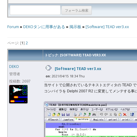
Forum
»
DEKOタンに用事がある
»
掲示板
»
[Software] TEAD ver3.xx
ページ: [
1
]
2
トピック: [SOFTWARE] TEAD VER3.XX
DEKO
[Software] TEAD ver3.xx
管理者
on:
2021/04/15 18:34 Thu
投稿数: 2697
当サイトで公開されているテキストエディタの TEAD 
コンパイラを Delphi 2007 R2 に変更してメンテする