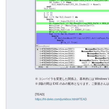
※ コンパイラを変更した関係上、基本的には Windows 
※ β版の間は EXE のみの配布となります。ご新規さん
[TEAD]
https://ht-deko.com/junkbox.html#TEAD