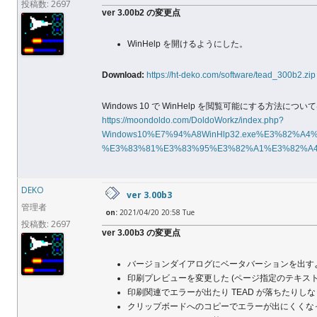
投稿数: 2697
ver 3.00b2 の変更点
WinHelp を開けるようにした。
Download:
https://ht-deko.com/software/tead_300b2.zip
Windows 10 で WinHelp を閲覧可能にする方
https://moondoldo.com/DoldoWorkz/index.php?
Windows10%E7%94%A8WinHlp32.exe%E3%82%
%E3%83%81%E3%83%95%E3%82%A1%E3%82%A
DEKO
ver 3.00b3
管理者
on:
2021/04/20 20:58 Tue
投稿数: 2697
ver 3.00b3 の変更点
バージョンダイアログにベータバーションを出す
印刷プレビューを変更した (ページ指定のテキス
印刷関連でエラーが出たり TEAD が落ちたりし
クリップボードへのコピーでエラーが出にくくな