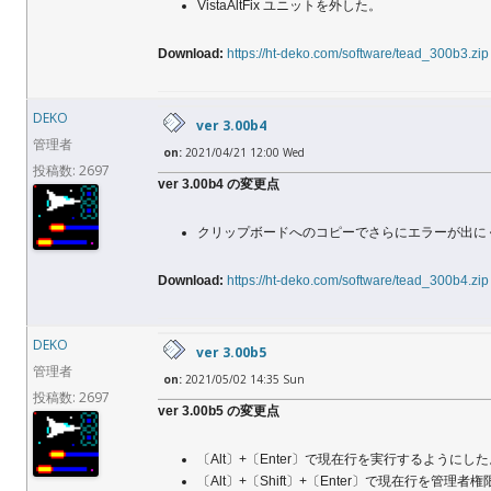
VistaAltFix ユニットを外した。
Download:
https://ht-deko.com/software/tead_300b3.zip
DEKO
ver 3.00b4
管理者
on:
2021/04/21 12:00 Wed
投稿数: 2697
ver 3.00b4 の変更点
クリップボードへのコピーでさらにエラーが出に
Download:
https://ht-deko.com/software/tead_300b4.zip
DEKO
ver 3.00b5
管理者
on:
2021/05/02 14:35 Sun
投稿数: 2697
ver 3.00b5 の変更点
〔Alt〕+〔Enter〕で現在行を実行するようにし
〔Alt〕+〔Shift〕+〔Enter〕で現在行を管