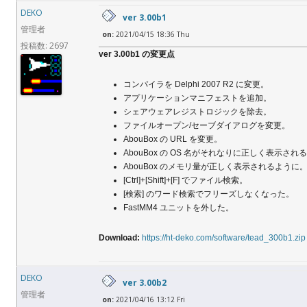
DEKO
ver 3.00b1
管理者
on:
2021/04/15 18:36 Thu
投稿数: 2697
ver 3.00b1 の変更点
コンパイラを Delphi 2007 R2 に変更。
アプリケーションマニフェストを追加。
シェアウェアレジストロジックを除去。
ファイルオープン/セーブダイアログを変更。
AbouBox の URL を変更。
AbouBox の OS 名がそれなりに正しく表示され
AbouBox のメモリ量が正しく表示されるように
[Ctrl]+[Shift]+[F] でファイル検索。
[検索] のワード検索でフリーズしなくなった。
FastMM4 ユニットを外した。
Download:
https://ht-deko.com/software/tead_300b1.zip
DEKO
ver 3.00b2
管理者
on:
2021/04/16 13:12 Fri