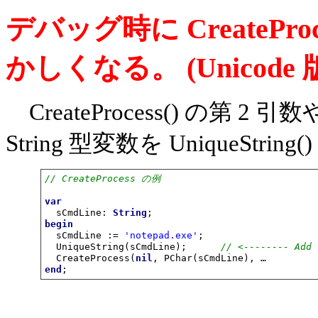
デバッグ時に CreateProcess
かしくなる。 (Unicode 版 
CreateProcess() の第 2 引
String 型変数を UniqueSt
// CreateProcess の例
var
  sCmdLine: 
String
begin
  sCmdLine := 
'notepad.exe'
;

  UniqueString(sCmdLine);      
// <-------- Add
  CreateProcess(
nil
, PChar(sCmdLine), 
…
end
;