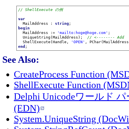
// ShellExecute の例
var
  MailAddress : 
string
begin
  MailAddress := 
'mailto:hoge@hoge.com'
;

  UniqueString(MailAddress);  
// <-------- Add
  ShellExecute(Handle, 
'OPEN'
, PChar(MailAddress
end
;
See Also:
CreateProcess Function (MS
ShellExecute Function (MSD
Delphi Unicodeワールド
(EDN)
System.UniqueString (DocWi