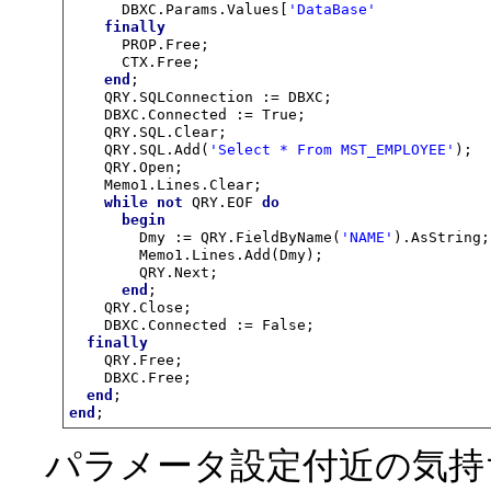
      DBXC.Params.Values[
'DataBase'
             
finally
      PROP.Free;

      CTX.Free;

end
;

    QRY.SQLConnection := DBXC;

    DBXC.Connected := True;

    QRY.SQL.Clear;

    QRY.SQL.Add(
'Select * From MST_EMPLOYEE'
);

    QRY.Open;

    Memo1.Lines.Clear;

while
not
 QRY.EOF 
do
begin
        Dmy := QRY.FieldByName(
'NAME'
).AsString;

        Memo1.Lines.Add(Dmy);

        QRY.Next;

end
;

    QRY.Close;

    DBXC.Connected := False;

finally
    QRY.Free;

    DBXC.Free;

end
end
;
パラメータ設定付近の気持