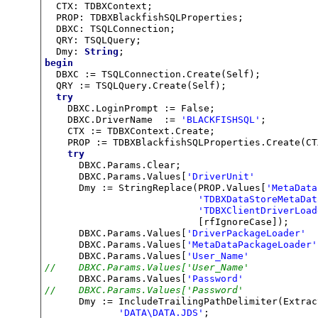
  CTX: TDBXContext;

  PROP: TDBXBlackfishSQLProperties;

  DBXC: TSQLConnection;

  QRY: TSQLQuery;

  Dmy: 
String
begin
  DBXC := TSQLConnection.Create(Self);

  QRY := TSQLQuery.Create(Self);

try
    DBXC.LoginPrompt := False;

    DBXC.DriverName  := 
'BLACKFISHSQL'
;

    CTX := TDBXContext.Create;

    PROP := TDBXBlackfishSQLProperties.Create(CTX
try
      DBXC.Params.Clear;

      DBXC.Params.Values[
'DriverUnit'
           
      Dmy := StringReplace(PROP.Values[
'MetaData
'TDBXDataStoreMetaDat
'TDBXClientDriverLoad
                           [rfIgnoreCase]);

      DBXC.Params.Values[
'DriverPackageLoader'
  
      DBXC.Params.Values[
'MetaDataPackageLoader'
      DBXC.Params.Values[
'User_Name'
            
//    DBXC.Params.Values['User_Name'            
      DBXC.Params.Values[
'Password'
             
//    DBXC.Params.Values['Password'             
      Dmy := IncludeTrailingPathDelimiter(Extrac
'DATA\DATA.JDS'
;
