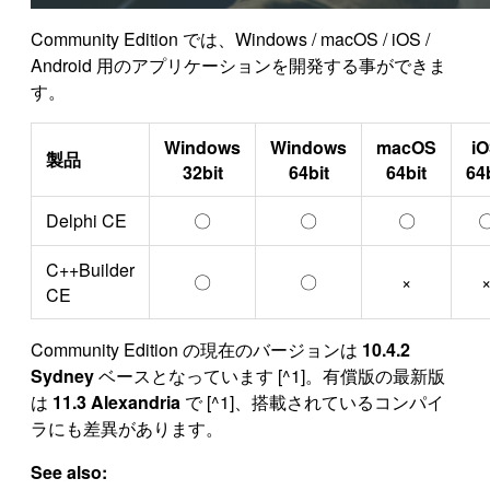
Community Edition では、Windows / macOS / iOS /
Android 用のアプリケーションを開発する事ができま
す。
Windows
Windows
macOS
i
製品
32bit
64bit
64bit
64
Delphi CE
〇
〇
〇
C++Builder
〇
〇
×
CE
Community Edition の現在のバージョンは
10.4.2
Sydney
ベースとなっています [^1]。有償版の最新版
は
11.3 Alexandria
で [^1]、搭載されているコンパイ
ラにも差異があります。
See also: