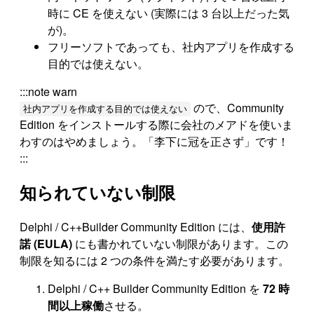
時に CE を使えない (実際には 3 台以上だった気
が)。
フリーソフトであっても、社内アプリを作成する
目的では使えない。
:::note warn
ので、Community
社内アプリを作成する目的では使えない
Edition をインストールする際に会社のメアドを使いま
わすのはやめましょう。「李下に冠を正さず」です！
:::
知られていない制限
Delphi / C++Builder Community Edition には、
使用許
諾 (EULA)
にも書かれていない制限があります。この
制限を知るには 2 つの条件を満たす必要があります。
Delphi / C++ Builder Community Edition を
72 時
間以上稼働
させる。