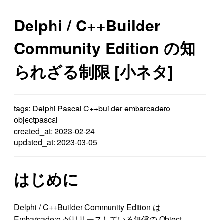
Delphi / C++Builder
Community Edition の知
られざる制限 [小ネタ]
tags: Delphi Pascal C++builder embarcadero
objectpascal
created_at: 2023-02-24
updated_at: 2023-03-05
はじめに
Delphi / C++Builder Community Edition は
Embarcadero がリリースしている無償の Object