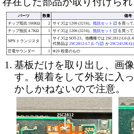
存在した部品が取り付けられ
パーツ
数量
備考
チップ抵抗 100KΩ
2
サイズは 1206 (3216)。
抵抗セット
を買って
チップ抵抗 4.7KΩ
1
サイズは 1206 (3216)。
抵抗セット
を買って
サイズは SOT-23。他機種では 2SC2812-L6 (L-
NPN トランジスタ
1
代替品は
2SC2812-L7 (L-7)
か
2SC2412K-Q 
圧電サウンダー
1
Φ20 程度のもの
基板だけを取り出し、画
す。横着をして外装に入
かしかねないので注意。