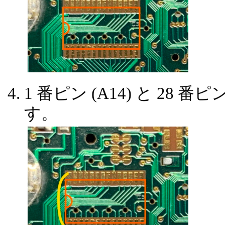
1 番ピン (A14) と 28 
す。