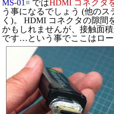
MS-01
では
HDMI コネク
う事になるでしょう (他のスティ
く)。 HDMI コネクタの隙間
かもしれませんが、接触面積
です…という事でここはロー