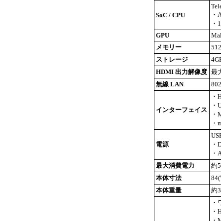
Tel
・A
SoC / CPU
・1
GPU
Mal
メモリー
51
ストレージ
4G
HDMI 出力解像度
最大
無線 LAN
802
・H
・U
インターフェイス
・M
・m
US
電源
・D
・A
最大消費電力
約
本体寸法
84
本体重量
約3
・
・
・M