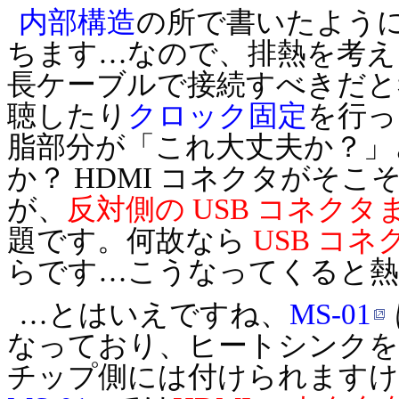
内部構造
の所で書いたように
ちます…なので、排熱を考える
長ケーブルで接続すべきだと
聴したり
クロック固定
を行っ
脂部分が「これ大丈夫か？」
か？ HDMI コネクタがそ
が、
反対側の USB コネク
題です。何故なら
USB コ
らです…こうなってくると熱
…とはいえですね、
MS-01
なっており、ヒートシンクを付
チップ側には付けられますけ