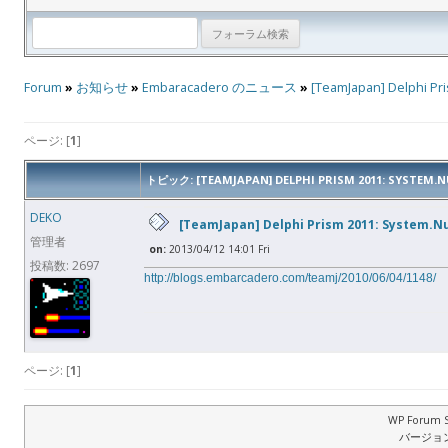
Forum
»
お知らせ
»
Embaracadero のニュース
»
[TeamJapan] Delph
ページ: [
1
]
トピック: [TEAMJAPAN] DELPHI PRISM 2011: SY
DEKO
[TeamJapan] Delphi Prism 2011: Sys
管理者
on:
2013/04/12 14:01 Fri
投稿数: 2697
http://blogs.embarcadero.com/teamj/2010/06/04/1148/
ページ: [
1
]
WP Forum S
バージョン: 