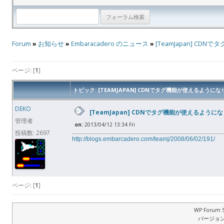
Forum
»
お知らせ
»
Embaracadero のニュース
»
[TeamJapan] C
ページ: [
1
]
トピック: [TEAMJAPAN] CDNでタグ機能が使えるように
DEKO
[TeamJapan] CDNでタグ機能が使えるように
管理者
on:
2013/04/12 13:34 Fri
投稿数: 2697
http://blogs.embarcadero.com/teamj/2008/06/02/191/
ページ: [
1
]
WP Forum S
バージョン: 