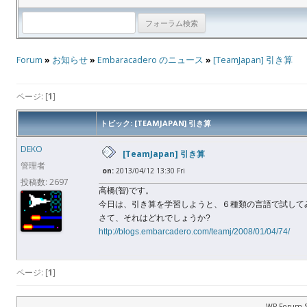
Forum
»
お知らせ
»
Embaracadero のニュース
»
[TeamJapan] 引き算
ページ: [
1
]
トピック: [TEAMJAPAN] 引き算
DEKO
[TeamJapan] 引き算
管理者
on:
2013/04/12 13:30 Fri
投稿数: 2697
高橋(智)です。
今日は、引き算を学習しようと、６種類の言語で試して
さて、それはどれでしょうか?
http://blogs.embarcadero.com/teamj/2008/01/04/74/
ページ: [
1
]
WP Forum S