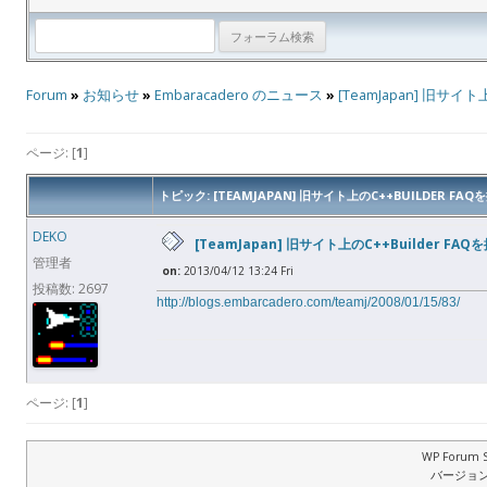
Forum
»
お知らせ
»
Embaracadero のニュース
»
[TeamJapan] 旧サイ
ページ: [
1
]
トピック: [TEAMJAPAN] 旧サイト上のC++BUILDER F
DEKO
[TeamJapan] 旧サイト上のC++Builder F
管理者
on:
2013/04/12 13:24 Fri
投稿数: 2697
http://blogs.embarcadero.com/teamj/2008/01/15/83/
ページ: [
1
]
WP Forum S
バージョン: 