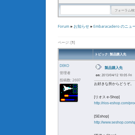
Forum
»
お知らせ
»
Embaracadero のニュ
ページ: [
1
]
トピック: 製品購入先
DEKO
製品購入先
管理者
on:
2013/04/12 10:05 Fri
投稿数: 2697
お好きな所からどうぞ。
[リオス e-Shop]
http://rios-eshop.com/pro
[SEshop]
http://www.seshop.com/