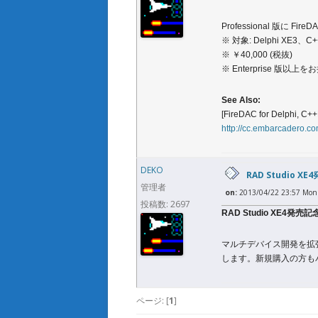
Professional 版に
※ 対象: Delphi XE3、C+
※ ￥40,000 (税抜)
※ Enterprise 
See Also:
[FireDAC for Delphi, C++
http://cc.embarcadero.c
DEKO
RAD Studio 
管理者
on:
2013/04/22 23:57 Mon
投稿数: 2697
RAD Studio XE4発
マルチデバイス開発を拡張す
します。新規購入の方も
ページ: [
1
]