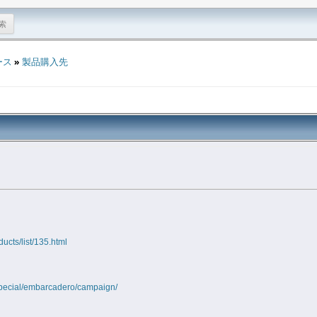
ース
»
製品購入先
ducts/list/135.html
special/embarcadero/campaign/