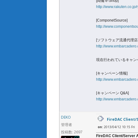
[両備 e-Shop]
http://www.rakuten.co.jp/
[ComponetSource]
http://www.componentsou
[ソフトウェア流通代理店各
http://www.embarcadero.
現在行われているキャン
[キャンペーン情報]
http://www.embarcadero.c
[キャンペーン Q&A]
http://www.embarcadero.
DEKO
FireDAC Clie
管理者
on:
2013/04/12 10:15 Fri
投稿数: 2697
FireDAC Client/Ser