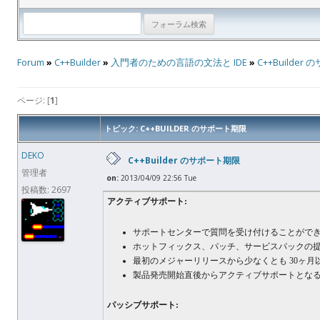
Forum
»
C++Builder
»
入門者のための言語の文法と IDE
»
C++Builde
ページ: [
1
]
トピック: C++BUILDER のサポート期限
DEKO
C++Builder のサポート期限
管理者
on:
2013/04/09 22:56 Tue
投稿数: 2697
アクティブサポート:
サポートセンターで質問を受け付けることがで
ホットフィックス、パッチ、サービスパックの
最初のメジャーリリースから少なくとも 30ヶ
製品発売開始直後からアクティブサポートとな
パッシブサポート: