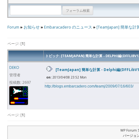
Forum
»
お知らせ
»
Embaracadero のニュース
»
[TeamJapan] 簡単な計算 -
ページ: [
1
]
トピック: [TEAMJAPAN] 簡単な計算 - DELPHI編(DFFLIBV1
DEKO
[TeamJapan] 簡単な計算 - Delphi編(DFFLibV1
管理者
on:
2013/04/08 23:52 Mon
投稿数: 2697
http://blogs.embarcadero.com/teamj/2009/07/16/603/
ページ: [
1
]
WP Forum S
バージョン: 