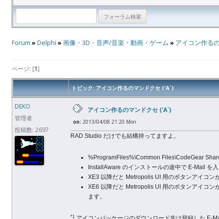
Forum
»
Delphi
»
画像・3D・音声/音楽・動画・ゲーム
»
アイコン作るのマ
ページ: [
1
]
トピック: アイコン作るのマンドクセ ('A`)
DEKO
アイコン作るのマンドクセ ('A`)
管理者
on:
2013/04/08 21:20 Mon
投稿数: 2697
RAD Studio だけでも結構持ってますよ。
%ProgramFiles%\Common Files\CodeGea
InstallAware のインストールの途中で E
XE3 以降だと Metropolis UI 用のボタンアイコンが C:\Us
XE6 以降だと Metropolis UI 用のボタンアイコンが C:\Use
ます。
*1
アイコンパッケージのダウンロード先は登録した E-M