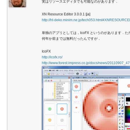
実はリソースエディタでも可能なのがあります．
XN Resource Editor 3.0.0.1 [ja]
http://ht-deko.minim.ne.jp/tech053.html#XNRESOURC
単独のアプリとしては，IcoFX というのがあります．
何年か前までは無料だったんですが．
IcoFX
http://icofx.ro/
http://www.forest.impress.co.jp/docs/news/20110907_4