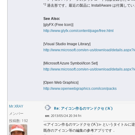
*2
過去形です。最近の製品に InstallAware は
See Also:
[glyFX (Free Icon)]
http://www.glyfx.com/content/page/free.html
[Visual Studio Image Library]
http://www.microsoft.com/en-us/download/details.aspx
[Microsoft Azure Symbol/Icon Set]
http://www.microsoft.com/en-us/download/details.aspx
[Open Web Graphics]
http://www.openwebgraphics.com/icon/packs
Mr.XRAY
Re: アイコン作るのマンドクセ ('A`)
メンバー
on:
2013/05/24 20:34 Fri
投稿数: 192
≪アイコン作るのマンドクセ ('A`)≫ というタイトルに
既存のアイコン等の編集の参考アプリです．