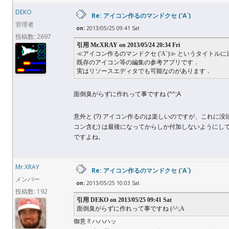
DEKO
Re: アイコン作るのマンドクセ ('A`)
管理者
on:
2013/05/25 09:41 Sat
投稿数: 2697
引用 Mr.XRAY on 2013/05/24 20:34 Fri
≪アイコン作るのマンドクセ ('A`)≫ というタイトルに
既存のアイコン等の編集の参考アプリです．
実はリソースエディタでも可能なのがあります．
面倒臭がらずに作れって事ですね (^^;A
意外と (?) アイコン作るのは楽しいのですが、これに
コン含む) は最後になってからしか付加しないように
ですよね。
Mr.XRAY
Re: アイコン作るのマンドクセ ('A`)
メンバー
on:
2013/05/25 10:03 Sat
投稿数: 192
引用 DEKO on 2013/05/25 09:41 Sat
面倒臭がらずに作れって事ですね (^^;A
御意 !! ハハハッ