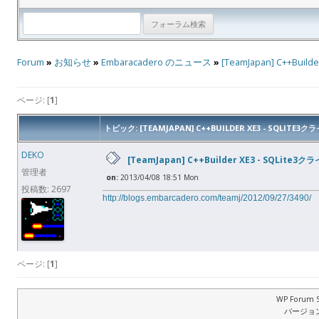
Forum
»
お知らせ
»
Embaracadero のニュース
»
[TeamJapan] C++B
ページ: [
1
]
トピック: [TEAMJAPAN] C++BUILDER XE3 - SQ
DEKO
[TeamJapan] C++Builder XE3 - SQ
管理者
on:
2013/04/08 18:51 Mon
投稿数: 2697
http://blogs.embarcadero.com/teamj/2012/09/27/3490/
ページ: [
1
]
WP Forum S
バージョン: 