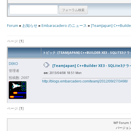
Forum
»
お知らせ
»
Embaracadero のニュース
»
[TeamJapan] C++Bu
ページ: [
1
]
トピック: [TEAMJAPAN] C++BUILDER XE3 - SQLIT
DEKO
[TeamJapan] C++Builder XE3 - SQLi
管理者
on:
2013/04/08 18:51 Mon
投稿数: 2697
http://blogs.embarcadero.com/teamj/2012/09/27/3498/
ページ: [
1
]
WP Forum S
バージョン: 