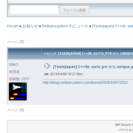
Forum
»
お知らせ
»
Embaracadero のニュース
»
[TeamJapan] C++0x: a
ページ: [
1
]
トピック: [TEAMJAPAN] C++0X: AUTO_PTR から UNIQU
DEKO
[TeamJapan] C++0x: auto_ptr から unique_
管理者
on:
2013/04/08 18:27 Mon
投稿数: 2697
http://blogs.embarcadero.com/teamj/2008/10/07/252/
ページ: [
1
]
WP Forum S
バージョン: 