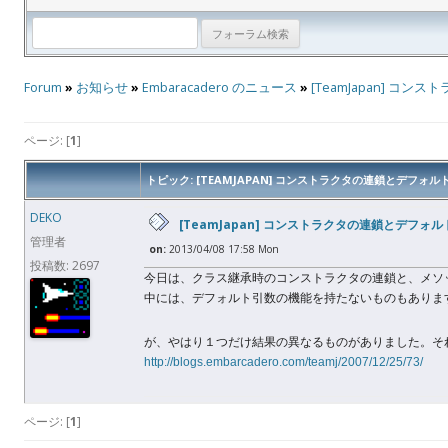
Forum
»
お知らせ
»
Embaracadero のニュース
»
[TeamJapan] コ
ページ: [
1
]
トピック: [TEAMJAPAN] コンストラクタの連鎖とデフォル
DEKO
[TeamJapan] コンストラクタの連鎖とデフォ
管理者
on:
2013/04/08 17:58 Mon
投稿数: 2697
今日は、クラス継承時のコンストラクタの連鎖と、メソ
中には、デフォルト引数の機能を持たないものもありま
が、やはり１つだけ結果の異なるものがありました。そ
http://blogs.embarcadero.com/teamj/2007/12/25/73/
ページ: [
1
]