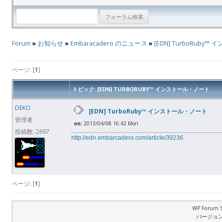
Forum
»
お知らせ
»
Embaracadero のニュース
»
[EDN] TurboRuby
ページ: [
1
]
トピック: [EDN] TURBORUBY™ インストール・ノート
DEKO
[EDN] TurboRuby™ インストール・ノート
管理者
on:
2013/04/08 16:42 Mon
投稿数: 2697
http://edn.embarcadero.com/article/39236
ページ: [
1
]
WP Forum S
バージョン: 