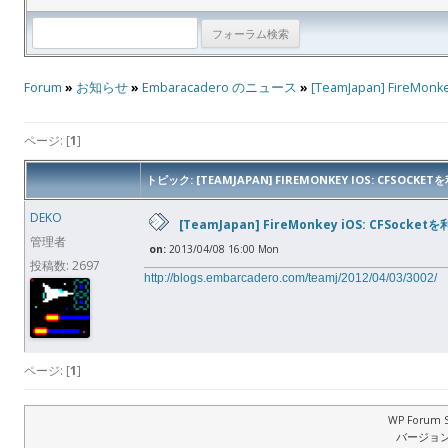
Forum
»
お知らせ
»
Embaracadero のニュース
»
[TeamJapan] Fire
ページ: [
1
]
トピック: [TEAMJAPAN] FIREMONKEY IOS: CFSO
DEKO
[TeamJapan] FireMonkey iOS: CFSo
管理者
on:
2013/04/08 16:00 Mon
投稿数: 2697
http://blogs.embarcadero.com/teamj/2012/04/03/3002/
ページ: [
1
]
WP Forum S
バージョン: 