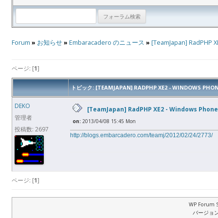
Forum
»
お知らせ
»
Embaracadero のニュース
»
[TeamJapan] RadPHP
ページ: [
1
]
トピック: [TEAMJAPAN] RADPHP XE2 - WINDOWS P
DEKO
[TeamJapan] RadPHP XE2 - Windows Ph
管理者
on:
2013/04/08 15:45 Mon
投稿数: 2697
http://blogs.embarcadero.com/teamj/2012/02/24/2773/
ページ: [
1
]
WP Forum S
バージョン: 