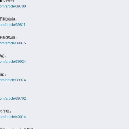
E)の説明」
om/article/39780
順(前編)」
om/article/39811
順(後編)」
om/article/39875
編)」
om/article/39924
編)」
om/article/39974
」
om/article/39762
の作成」
om/article/40014