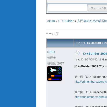
Forum
»
C++Builder
»
入門者のための言語の文
ページ: [
1
]
トピック: C++BUILDER
DEKO
C++Builder 2
管理者
on:
2013/04/08 00:15 Mon
投稿数: 2697
[C++Builder 2009 
第一回「C++Builder
http://edn.embarcadero.c
第二回「C++Builder2
http://edn.embarcadero.c