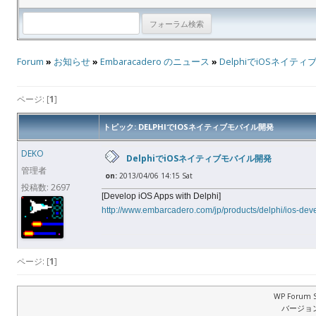
Forum
»
お知らせ
»
Embaracadero のニュース
»
DelphiでiOSネイテ
ページ: [
1
]
トピック: DELPHIでIOSネイティブモバイル開発
DEKO
DelphiでiOSネイティブモバイル開発
管理者
on:
2013/04/06 14:15 Sat
投稿数: 2697
[Develop iOS Apps with Delphi]
http://www.embarcadero.com/jp/products/delphi/ios-de
ページ: [
1
]
WP Forum S
バージョン: 