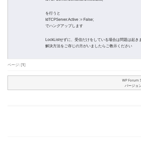
を行うと
IdTCPServer.Active := False;
でハングアップします
LockListせずに、受信だけをしている場合は問題は起き
解決方法をご存じの方がいましたらご教示ください
ページ: [
1
]
WP Forum S
バージョン: 