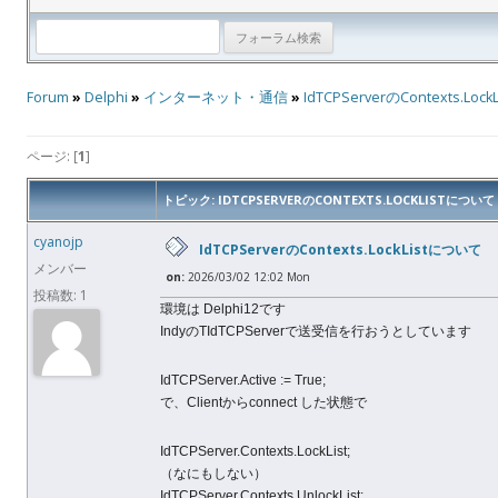
Forum
»
Delphi
»
インターネット・通信
»
IdTCPServerのContexts.Lo
ページ: [
1
]
トピック: IDTCPSERVERのCONTEXTS.LOCKLISTについて
cyanojp
IdTCPServerのContexts.LockListについて
メンバー
on:
2026/03/02 12:02 Mon
投稿数: 1
環境は Delphi12です
IndyのTIdTCPServerで送受信を行おうとしています
IdTCPServer.Active := True;
で、Clientからconnect した状態で
IdTCPServer.Contexts.LockList;
（なにもしない）
IdTCPServer.Contexts.UnlockList;