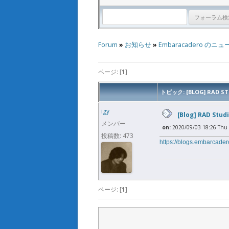
Forum
»
お知らせ
»
Embaracadero のニュ
ページ: [
1
]
トピック: [BLOG] RAD S
igy
[Blog] RAD Stu
メンバー
on:
2020/09/03 18:26 Thu
投稿数: 473
https://blogs.embarcader
ページ: [
1
]