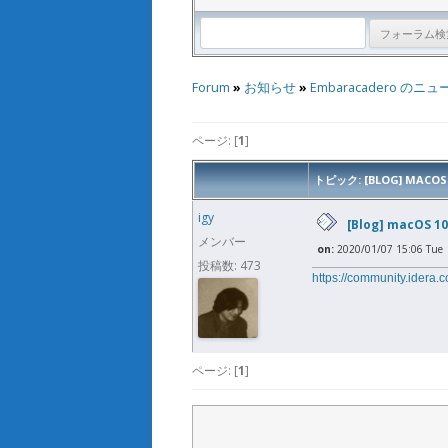
Forum
»
お知らせ
»
Embaracadero のニュ
ページ: [
1
]
トピック: [BLOG] MAC
igy
[Blog] macO
メンバー
on:
2020/01/07 15:06 Tue
投稿数: 473
https://community.idera.c
ページ: [
1
]