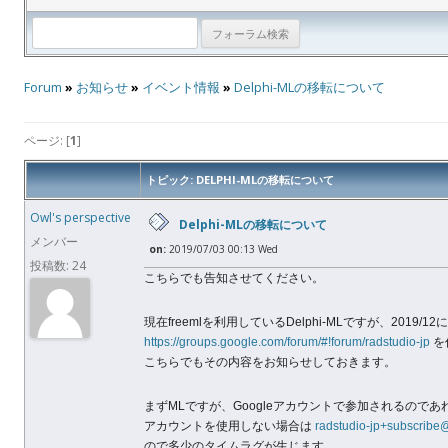
Forum
»
お知らせ
»
イベント情報
»
Delphi-MLの移転について
ページ: [
1
]
トピック: DELPHI-MLの移転について
Owl's perspective
Delphi-MLの移転について
メンバー
on:
2019/07/03 00:13 Wed
投稿数: 24
こちらでも告知させてください。
現在freemlを利用しているDelphi-MLですが、2019/12にサ
https://groups.google.com/forum/#!forum/radstudio-jp
を
こちらでもその内容をお知らせしておきます。
まずMLですが、Googleアカウントで参加されるのであ
アカウントを使用しない場合は
radstudio-jp+subscrib
ので多少のタイムラグが生じます。