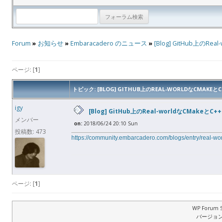
Forum
»
お知らせ
»
Embaracadero のニュース
»
[Blog] GitHub上のRe
ページ: [
1
]
トピック: [BLOG] GITHUB上のREAL-WORLDなCMAKE
igy
[Blog] GitHub上のReal-worldなCMakeとC
メンバー
on:
2018/06/24 20:10 Sun
投稿数: 473
https://community.embarcadero.com/blogs/entry/real-wor
ページ: [
1
]
WP Forum S
バージョン: 