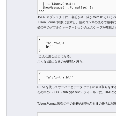
  j := TJson.Create;
  ShowMessage( j.Format(jo) );
end;
JSON オブジェクトに、名前が a、値が x="a,b" とい
TJson.Format 関数に渡すと、値のコンマの後ろ
値の中のダブルクォーテーションのエスケープが無視さ
{
    "a":"x=\"a,
    b\""
}
↑こんな風な出力になる。
こんな↓風になるのが正解と思う。
{
    "a":"x=\"a,b\""
}
RESTを使ってサーバーとデータセットのやり取りをす
その中の BLOB （sub type text）フィールドに、
TJson.Format 関数の中の最後の処理(A)を if 