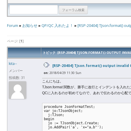
Forum
»
お知らせ
»
QP/QC 入れたよ！
»
[RSP-20404] TJson.format() outp
ページ: [
1
]
トピック: [RSP-20404] TJSON.FORMAT() OUTPUT INVAL
kita--
[RSP-20404] TJson.format() output invalid
メンバー
on:
2018/04/29 11:30 Sun
投稿数: 31
こんにちは。
TJson.format 関数が、勝手に改行とインデントを
QCに入れるのが初めてなので、あれで伝わるのか心配
procedure JsonFormatTest;
var jo:TJsonObject;
  j:TJson;
begin
  jo := TJsonObject.Create;
  jo.AddPair('a', 'x="a,b"');