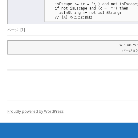
    isEscape := (c = '\') and not isEscape
    if not isEscape and (c = '"') then
      isInString := not isInString;
    // (A) をここに移動
ページ: [
1
]
WP Forum S
バージョン: 
Proudly powered by WordPress