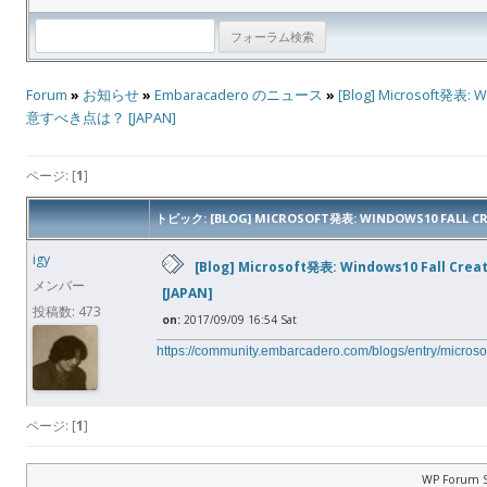
Forum
»
お知らせ
»
Embaracadero のニュース
»
[Blog] Microsoft発
意すべき点は？ [JAPAN]
ページ: [
1
]
トピック: [BLOG] MICROSOFT発表: WINDOWS10 FA
igy
[Blog] Microsoft発表: Windows10 Fa
メンバー
[JAPAN]
投稿数: 473
on:
2017/09/09 16:54 Sat
https://community.embarcadero.com/blogs/entry/micros
ページ: [
1
]
WP Forum S