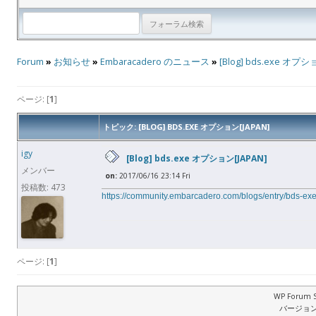
Forum
»
お知らせ
»
Embaracadero のニュース
»
[Blog] bds.exe オプシ
ページ: [
1
]
トピック: [BLOG] BDS.EXE オプション[JAPAN]
igy
[Blog] bds.exe オプション[JAPAN]
メンバー
on:
2017/06/16 23:14 Fri
投稿数: 473
https://community.embarcadero.com/blogs/entry/bds-ex
ページ: [
1
]
WP Forum S
バージョン: 