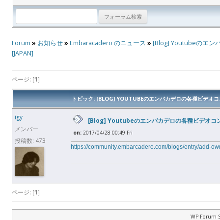
Forum
»
お知らせ
»
Embaracadero のニュース
»
[Blog] Youtu
[JAPAN]
ページ: [
1
]
トピック: [BLOG] YOUTUBEのエンバカデロの各種ビデ
igy
[Blog] Youtubeのエンバカデロの各種ビデ
メンバー
on:
2017/04/28 00:49 Fri
投稿数: 473
https://community.embarcadero.com/blogs/entry/add-o
ページ: [
1
]
WP Forum S