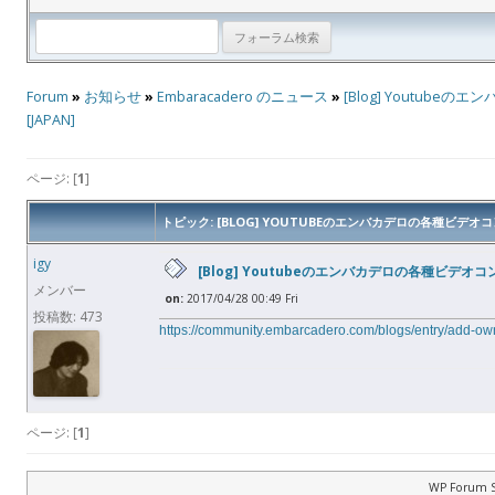
Forum
»
お知らせ
»
Embaracadero のニュース
»
[Blog] Youtu
[JAPAN]
ページ: [
1
]
トピック: [BLOG] YOUTUBEのエンバカデロの各種ビデ
igy
[Blog] Youtubeのエンバカデロの各種ビデ
メンバー
on:
2017/04/28 00:49 Fri
投稿数: 473
https://community.embarcadero.com/blogs/entry/add-o
ページ: [
1
]
WP Forum S