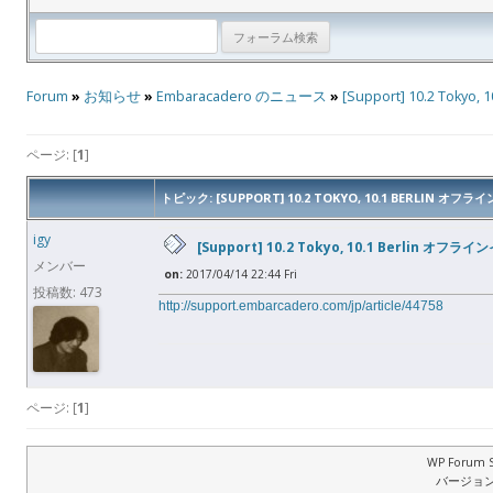
Forum
»
お知らせ
»
Embaracadero のニュース
»
[Support] 10.2 To
ページ: [
1
]
トピック: [SUPPORT] 10.2 TOKYO, 10.1 BERLIN 
igy
[Support] 10.2 Tokyo, 10.1 Berlin 
メンバー
on:
2017/04/14 22:44 Fri
投稿数: 473
http://support.embarcadero.com/jp/article/44758
ページ: [
1
]
WP Forum S
バージョン: 