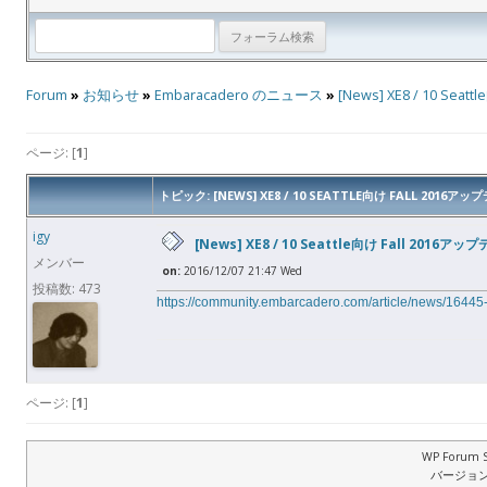
Forum
»
お知らせ
»
Embaracadero のニュース
»
[News] XE8 / 10 Sea
ページ: [
1
]
トピック: [NEWS] XE8 / 10 SEATTLE向け FALL 2016ア
igy
[News] XE8 / 10 Seattle向け Fall 2016アッ
メンバー
on:
2016/12/07 21:47 Wed
投稿数: 473
https://community.embarcadero.com/article/news/16445-
ページ: [
1
]
WP Forum S
バージョン: 