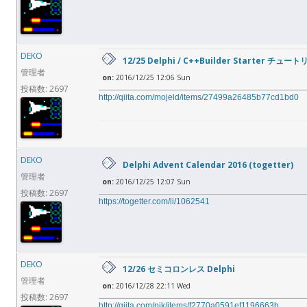
DEKO
12/25 Delphi / C++Builder Starte
管理者
on:
2016/12/25 12:06 Sun
投稿数: 2697
http://qiita.com/mojeld/items/27499a26485b77cd1bd0
DEKO
Delphi Advent Calendar 2016 (togetter)
管理者
on:
2016/12/25 12:07 Sun
投稿数: 2697
https://togetter.com/li/1062541
DEKO
12/26 セミコロンレス Delphi
管理者
on:
2016/12/28 22:11 Wed
投稿数: 2697
http://qiita.com/pik/items/f2770a0591ef1196663b