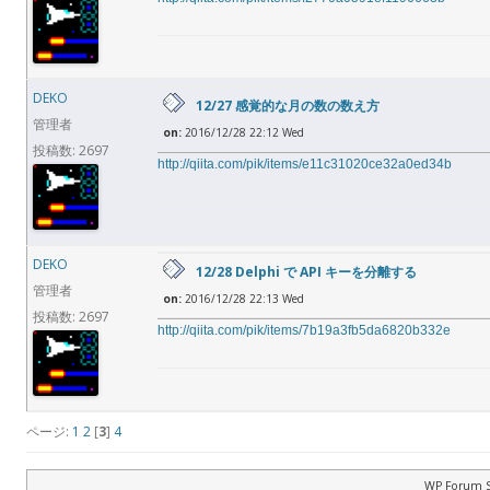
DEKO
12/27 感覚的な月の数の数え方
管理者
on:
2016/12/28 22:12 Wed
投稿数: 2697
http://qiita.com/pik/items/e11c31020ce32a0ed34b
DEKO
12/28 Delphi で API キーを分離する
管理者
on:
2016/12/28 22:13 Wed
投稿数: 2697
http://qiita.com/pik/items/7b19a3fb5da6820b332e
ページ:
1
2
[
3
]
4
WP Forum S