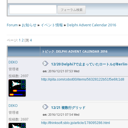
Forum
»
お知らせ
»
イベント情報
»
Delphi Advent Calendar 2016
ページ:
1
2
[
3
]
4
トピック: DELPHI ADVENT CALENDAR 2016
DEKO
12/20 Delphi7で止まっていたロートルがBerl
管理者
on:
2016/12/21 07:53 Wed
投稿数: 2697
http://qiita.com/cobot00/items/56328122b51f5e6fc1d8
DEKO
12/21 複数行グリッド
管理者
on:
2016/12/21 07:54 Wed
投稿数: 2697
http://thinksoft.sblo.jp/article/178095286.html