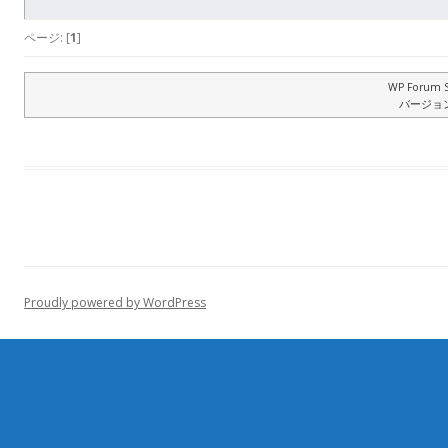
ページ: [
1
]
WP Forum S
バージョン: 
Proudly powered by WordPress