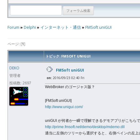
Forum
»
Delphi
»
インターネット・通信
»
FMSoft uniGUI
ページ: [
1
]
トピック: FMSOFT UNIGUI
DEKO
FMSoft uniGUI
管理者
on:
2016/09/23 02:40 Fri
投稿数: 2697
WebBroker のゴージャス版？
[FMSoft uniGUI]
http://www.unigui.com/
uniGUI が何者か一瞬で理解できるデモアプリがこちらです
http://prime.fmsoft.net/demo/desktop/mdemo.dll
適当に左側のツリーから選択すると、右側ペインの左上に [Show