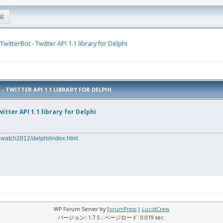
TwitterBot - Twitter API 1.1 library for Delphi
TWITTER API 1.1 LIBRARY FOR DELPHI
itter API 1.1 library for Delphi
eqwatch2012/delphi/index.html
WP Forum Server by
ForumPress
|
LucidCrew
バージョン: 1.7.5 ; ページロード: 0.019 sec.