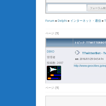
Forum
»
Delphi
»
インターネット・通信
»
T
ページ: [
1
]
トピック: TTWITTERBOT - 
DEKO
TTwitterBot - Tw
管理者
on:
2016/01/29 04:54 Fri
投稿数: 2697
http://www.geocities.jp/
ページ: [
1
]