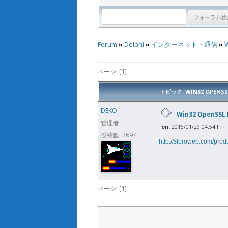
Forum
»
Delphi
»
インターネット・通信
»
W
ページ: [
1
]
トピック: WIN32 OPENSS
DEKO
Win32 OpenSSL 
管理者
on:
2016/01/29 04:54 Fri
投稿数: 2697
http://slproweb.com/pro
ページ: [
1
]