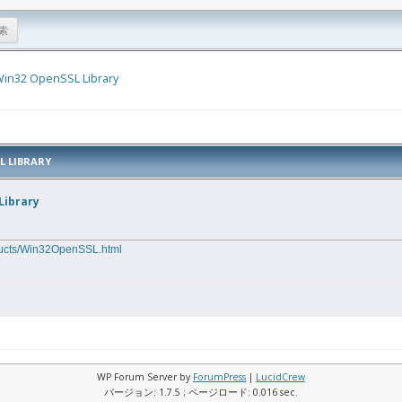
in32 OpenSSL Library
L LIBRARY
Library
ducts/Win32OpenSSL.html
WP Forum Server by
ForumPress
|
LucidCrew
バージョン: 1.7.5 ; ページロード: 0.016 sec.