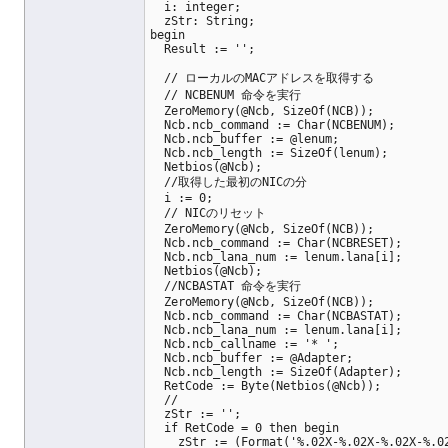
  i: integer;
  zStr: String;
begin
  Result := '';
  // ローカルのMACアドレスを取得する
  // NCBENUM 命令を実行
  ZeroMemory(@Ncb, SizeOf(NCB));
  Ncb.ncb_command := Char(NCBENUM);
  Ncb.ncb_buffer := @lenum;
  Ncb.ncb_length := SizeOf(lenum);
  Netbios(@Ncb);
  //取得した最初のNICの分
  i := 0;
  // NICのリセット
  ZeroMemory(@Ncb, SizeOf(NCB));
  Ncb.ncb_command := Char(NCBRESET);
  Ncb.ncb_lana_num := lenum.lana[i];
  Netbios(@Ncb);
  //NCBASTAT 命令を実行
  ZeroMemory(@Ncb, SizeOf(NCB));
  Ncb.ncb_command := Char(NCBASTAT);
  Ncb.ncb_lana_num := lenum.lana[i];
  Ncb.ncb_callname := '* ';
  Ncb.ncb_buffer := @Adapter;
  Ncb.ncb_length := SizeOf(Adapter);
  RetCode := Byte(Netbios(@Ncb));
  //
  zStr := '';
  if RetCode = 0 then begin
    zStr := (Format('%.02X-%.02X-%.02X-%.0