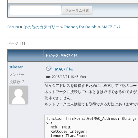
Forum
»
その他のカテゴリー
»
Friendly for Delphi
»
MACｱﾄﾞﾚｽ
ページ: [
1
]
トピック: MACｱﾄﾞﾚｽ
sukesan
MACｱﾄﾞﾚｽ
メンバー
on:
2015/12/21 16:43 Mon
投稿数: 2
ＭＡＣアドレスを取得するために、検索して下記のコー
ネットワークに接続しているときは取得できるのですが
取得できません。
ネットワークに未接続でも取得できる方法はありますで
function TfrmForm1.GetMAC_Address: String;
var
  Ncb: TNCB;
  RetCode: Integer;
  lenum: TLanaEnum;