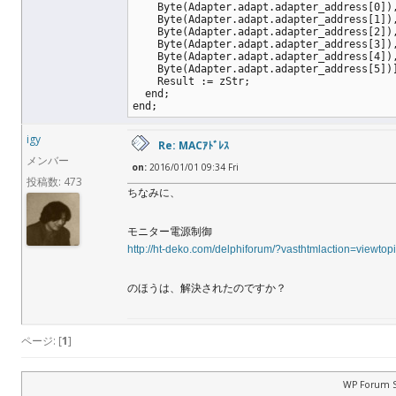
    Byte(Adapter.adapt.adapter_address[0])
    Byte(Adapter.adapt.adapter_address[1])
    Byte(Adapter.adapt.adapter_address[2])
    Byte(Adapter.adapt.adapter_address[3])
    Byte(Adapter.adapt.adapter_address[4])
    Byte(Adapter.adapt.adapter_address[5])
    Result := zStr;
  end;
end;
igy
Re: MACｱﾄﾞﾚｽ
メンバー
on:
2016/01/01 09:34 Fri
投稿数: 473
ちなみに、
モニター電源制御
http://ht-deko.com/delphiforum/?vasthtmlaction=viewto
のほうは、解決されたのですか？
ページ: [
1
]
WP Forum S