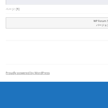
ページ: [
1
]
WP Forum S
バージョン: 
Proudly powered by WordPress