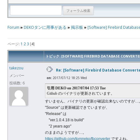
Forum
»
DEKOタンに用事がある
»
掲示板
»
[Software] Firebird Databas
ページ:
1
2
3
[
4
]
トピック: [SOFTWARE] FIREBIRD DATABASE CONVERTE
takezou
Re: [Software] Firebird Database Convert
メンバー
on:
2017/07/12 18:25 Wed
投稿数: 6
引用 DEKO on 2017/07/04 17:53 Tue
Github のバイナリが更新されています。
すいません、バイナリの更新が確認出来ないのですが…
"Source" は更新確認できていますが、
"Release" は
"ver.1.0.4.18 is build"
"2 years ago"
のままのようですが…。
https://github.com/tomneko/fbconverter
ですよね。