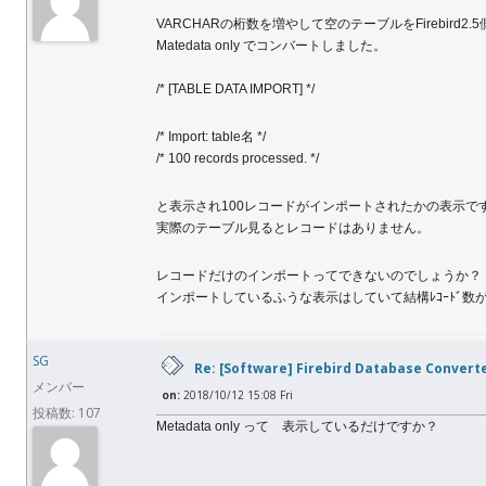
VARCHARの桁数を増やして空のテーブルをFirebird2.
Matedata only でコンバートしました。
/* [TABLE DATA IMPORT] */
/* Import: table名 */
/* 100 records processed. */
と表示され100レコードがインポートされたかの表示で
実際のテーブル見るとレコードはありません。
レコードだけのインポートってできないのでしょうか？
インポートしているふうな表示はしていて結構ﾚｺｰﾄﾞ
SG
Re: [Software] Firebird Database Convert
メンバー
on:
2018/10/12 15:08 Fri
投稿数: 107
Metadata only って 表示しているだけですか？