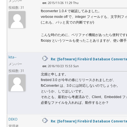
メンバー
on:
2015/11/26 11:29 Thu
投稿数: 31
fbconverter 1.0.4 で確認してみました。
verbose mode off で、integer フィールドも
(これも、パッと見での判断ですが)
こんな時のために、ベリファイ機能があったら便利です
fbcopy というツールも使ったことありますが、使い
kita--
Re: [Software] Firebird Database Convert
メンバー
on:
2016/10/23 15:53 Sun
投稿数: 31
北畑と申します。
firebird 3.0 が今年の春にリリースされましたが、
fbConverter は、3.0 には対応しないのでしょうか。
というか、してほしいです。
それとも、最初から考慮済みで、Client、Embedded 
必要なファイルを入れれば、動作するとか？
DEKO
Re: [Software] Firebird Database Convert
管理者