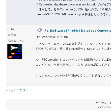
「Requested database driver was not foun
・使用している fbConverter は 32bit 版なので、
Firebird-3.0.1.32609-0_Win32.zip を解凍したものです
DEKO
Re: [Software] Firebird Database Convert
管理者
on:
2016/10/25 14:44 Tue
投稿数: 2697
…となると、本当に ZEOS が対応していないのかもし
ZEOS 7.2 (RC) に差し替えれば動作するのでしょう…
今、FBConverter をコンパイルできる環境がなくて…Delphi S
コンパイルできると思うので、よろしければ試してみて
# ちょっとこちらをやる時間がなくて…申し訳ないので
ページ:
1
[
2
]
3
4
WP Forum S
バージョン: 