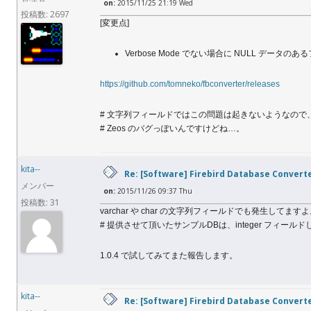
on:
2015/11/25 21:19 Wed
投稿数: 2697
[変更点]
Verbose Mode でない場合に NULL デー
https://github.com/tomneko/fbconverter/releases
# 文字列フィールドではこの問題は起きないようなので
# Zeos のバグっぽいんですけどね…。
kita--
Re: [Software] Firebird Database Convert
メンバー
on:
2015/11/26 09:37 Thu
投稿数: 31
varchar や char の文字列フィールドでも発生してます
# 提供させて頂いたサンプルDBは、integer フィー
1.0.4 で試してみてまた報告します。
kita--
Re: [Software] Firebird Database Convert