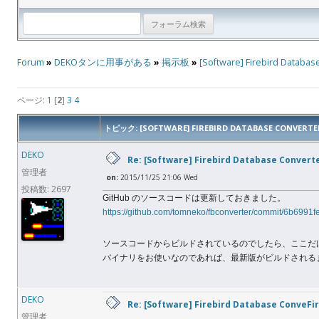
Forum
»
DEKOタンに用事がある
»
掲示板
»
[Software] Firebird Databas
ページ:
1
[
2
]
3
4
トピック: [SOFTWARE] FIREBIRD DATABASE CONVERTE
DEKO
Re: [Software] Firebird Database Convert
管理者
on:
2015/11/25 21:06 Wed
投稿数: 2697
GitHub のソースコードは更新しておきました。
https://github.com/tomneko/fbconverter/commit/6b6
ソースコードからビルドされているのでしたら、ここだ
バイナリをお使いなのであれば、最新版がビルドされる
DEKO
Re: [Software] Firebird Database ConveFi
管理者