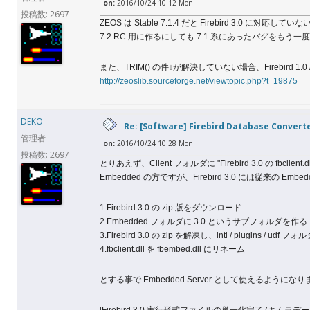
on:
2016/10/24 10:12 Mon
投稿数: 2697
ZEOS は Stable 7.1.4 だと Firebird 3.0 
7.2 RC 用に作るにしても 7.1 系にあったバグを
また、TRIM() の件↓が解決していない場合、Firebird 1
http://zeoslib.sourceforge.net/viewtopic.php?t=19875
DEKO
Re: [Software] Firebird Database Convert
管理者
on:
2016/10/24 10:28 Mon
投稿数: 2697
とりあえず、Client フォルダに "Firebird 3.0 の fbcli
Embedded の方ですが、Firebird 3.0 には従来の Emb
1.Firebird 3.0 の zip 版をダウンロード
2.Embedded フォルダに 3.0 というサブフォルダを作る
3.Firebird 3.0 の zip を解凍し、intl / plugins / udf フォ
4.fbclient.dll を fbembed.dll にリネーム
とする事で Embedded Server として使えるようにな