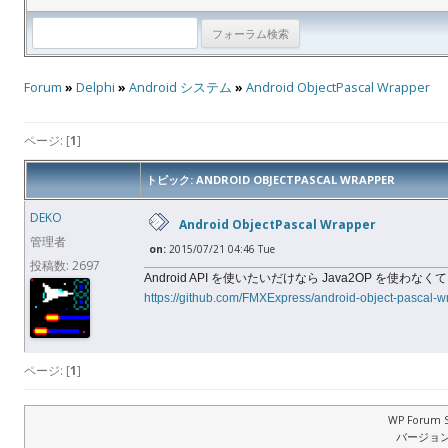
Forum
»
Delphi
»
Android システム
»
Android ObjectPascal Wrapper
ページ: [
1
]
トピック: ANDROID OBJECTPASCAL WRAPPER
DEKO
Android ObjectPascal Wrapper
管理者
on:
2015/07/21 04:46 Tue
投稿数: 2697
Android API を使いたいだけなら Java2OP を使
https://github.com/FMXExpress/android-object-pascal-w
ページ: [
1
]
WP Forum S
バージョン: 