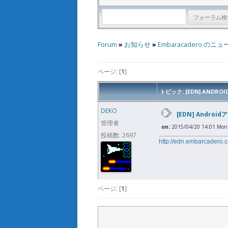
Forum
»
お知らせ
»
Embaracadero のニュ
ページ: [
1
]
トピック: [EDN] AND
DEKO
[EDN] Andr
管理者
on:
2015/04/20 14:01 Mon
投稿数: 2697
http://edn.embarcadero.c
ページ: [
1
]