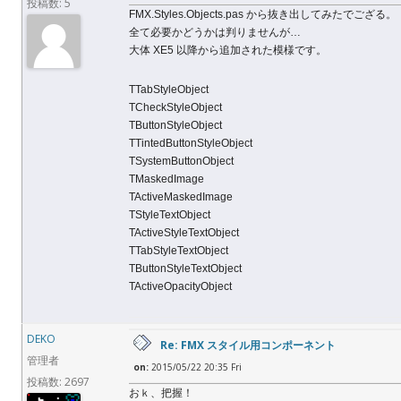
投稿数: 5
FMX.Styles.Objects.pas から抜き出してみたでござる。
全て必要かどうかは判りませんが…
大体 XE5 以降から追加された模様です。
TTabStyleObject
TCheckStyleObject
TButtonStyleObject
TTintedButtonStyleObject
TSystemButtonObject
TMaskedImage
TActiveMaskedImage
TStyleTextObject
TActiveStyleTextObject
TTabStyleTextObject
TButtonStyleTextObject
TActiveOpacityObject
DEKO
Re: FMX スタイル用コンポーネント
管理者
on:
2015/05/22 20:35 Fri
投稿数: 2697
おｋ、把握！