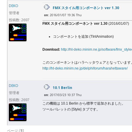
DEKO
FMX スタイル用コンポーネント ver 1.30
管理者
on:
2016/01/07 19:36 Thu
投稿数: 2697
FMX スタイル用コンポーネント ver 1.30
(2016/01/07)
コンポーネントを追加 (TIntAnimation)
Download:
http://ht-deko.minim.ne.jp/software/fmx_sty
このコンポーネントはハラヘッタウェアとなっています
http://ht-deko.minim.ne.jp/delphiforum/harahettaware/
DEKO
10.1 Berlin
管理者
on:
2017/03/23 10:37 Thu
投稿数: 2697
この機能は 10.1 Berlin から標準で追加されました。
ツールパレットの [Style] タブです。
ページ: [
1
]