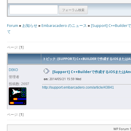
Forum
»
お知らせ
»
Embaracadero のニュース
»
[Support] C++Buil
て
ページ: [
1
]
トピック: [SUPPORT] C++BUILDERで作成するIOSまたはA
DEKO
[Support] C++Builderで作成するiOSまたはAn
管理者
on:
2014/05/21 15:59 Wed
投稿数: 2697
http://support.embarcadero.com/article/43841
ページ: [
1
]
WP Forum S