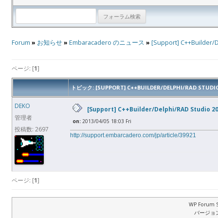
Forum
»
お知らせ
»
Embaracadero のニュース
»
[Support] C++Bu
ページ: [
1
]
トピック: [SUPPORT] C++BUILDER/DELPHI/RAD
DEKO
[Support] C++Builder/Delphi/RAD
管理者
on:
2013/04/05 18:03 Fri
投稿数: 2697
http://support.embarcadero.com/jp/article/39921
ページ: [
1
]
WP Forum S
バージョン: 